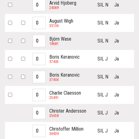
Arvid Hjoberg
SIL N
Ja
24069
August Wigh
SIL N
Ja
33136
Björn Wase
SIL N
Ja
18681
Boris Keranovic
SIL J
Ja
37405
Boris Keranovic
SIL N
Ja
37404
Charlie Claesson
SIL J
Ja
25491
Christer Andersson
SIL J
Ja
35658
Christoffer Million
SIL J
Ja
36939