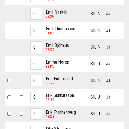
Emil Naskali
SIL N
Ja
39287
Emil Thomasson
SIL N
Ja
31350
Emil Björnius
SIL N
Ja
36577
Emma Noren
SIL J
Ja
32485
Eric Eidebrandt
SIL N
Ja
18642
Erik Gunnarsson
SIL J
Ja
26158
Erik Frankenberg
SIL J
Ja
13228
Filip Stevemar