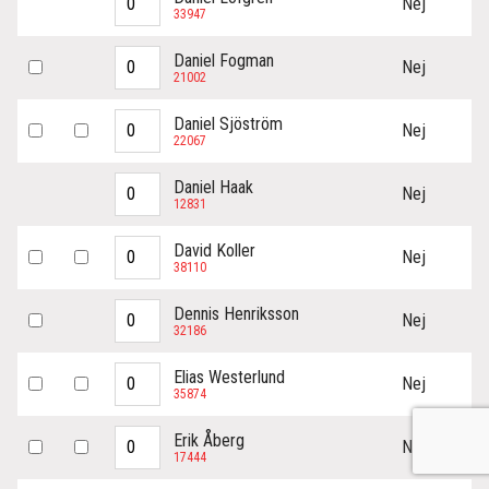
Nej
33947
Daniel Fogman
Nej
21002
Daniel Sjöström
Nej
22067
Daniel Haak
Nej
12831
David Koller
Nej
38110
Dennis Henriksson
Nej
32186
Elias Westerlund
Nej
35874
Erik Åberg
Nej
17444