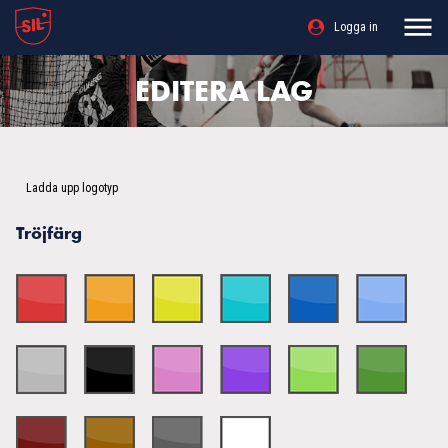
Logga in
EDITERA LAG
Ladda upp logotyp
Tröjfärg