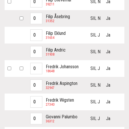
SIL N
Ja
39211
Filip Åsebring
SIL N
Ja
31352
Filip Eklund
SIL J
Ja
31654
Filip Andric
SIL N
Ja
31938
Fredrik Johansson
SIL J
Ja
18648
Fredrik Aspington
SIL N
Ja
32947
Fredrik Wigsten
SIL J
Ja
27340
Giovanni Palumbo
SIL J
Ja
36312