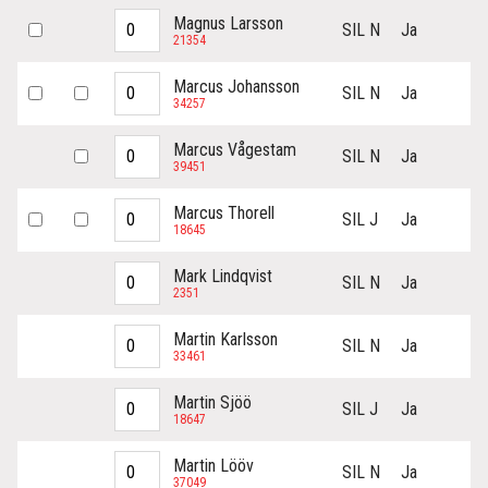
Magnus Larsson
SIL N
Ja
21354
Marcus Johansson
SIL N
Ja
34257
Marcus Vågestam
SIL N
Ja
39451
Marcus Thorell
SIL J
Ja
18645
Mark Lindqvist
SIL N
Ja
2351
Martin Karlsson
SIL N
Ja
33461
Martin Sjöö
SIL J
Ja
18647
Martin Lööv
SIL N
Ja
37049