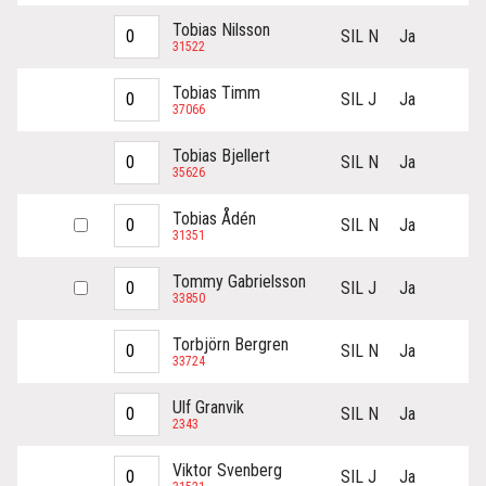
Tobias Nilsson
SIL N
Ja
31522
Tobias Timm
SIL J
Ja
37066
Tobias Bjellert
SIL N
Ja
35626
Tobias Ådén
SIL N
Ja
31351
Tommy Gabrielsson
SIL J
Ja
33850
Torbjörn Bergren
SIL N
Ja
33724
Ulf Granvik
SIL N
Ja
2343
Viktor Svenberg
SIL J
Ja