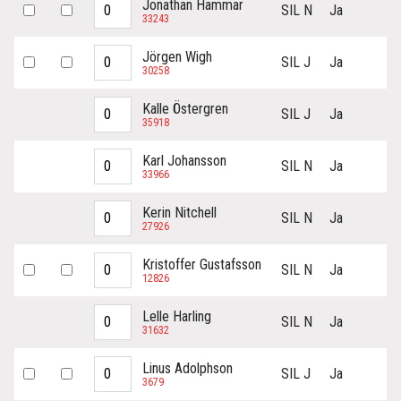
Jonathan Hammar
SIL N
Ja
33243
Jörgen Wigh
SIL J
Ja
30258
Kalle Östergren
SIL J
Ja
35918
Karl Johansson
SIL N
Ja
33966
Kerin Nitchell
SIL N
Ja
27926
Kristoffer Gustafsson
SIL N
Ja
12826
Lelle Harling
SIL N
Ja
31632
Linus Adolphson
SIL J
Ja
3679