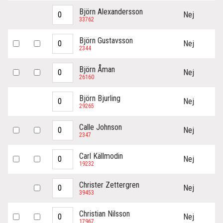
Björn Alexandersson
Nej
33762
Björn Gustavsson
Nej
2344
Björn Åman
Nej
26160
Björn Bjurling
Nej
29265
Calle Johnson
Nej
2347
Carl Källmodin
Nej
19232
Christer Zettergren
Nej
39453
Christian Nilsson
Nej
17967