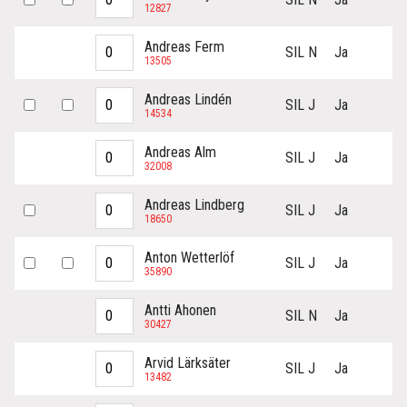
12827
Andreas Ferm
SIL N
Ja
13505
Andreas Lindén
SIL J
Ja
14534
Andreas Alm
SIL J
Ja
32008
Andreas Lindberg
SIL J
Ja
18650
Anton Wetterlöf
SIL J
Ja
35890
Antti Ahonen
SIL N
Ja
30427
Arvid Lärksäter
SIL J
Ja
13482