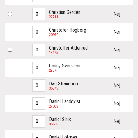
Christian Gerdén
Nej
22711
Christofer Högberg
Nej
20950
Christoffer Aldenrud
Nej
13175
Conny Svensson
Nej
2357
Dag Strandberg
Nej
36575
Daniel Landqvist
Nej
27003
Daniel Sinik
Nej
36605
Daniel Löfgren