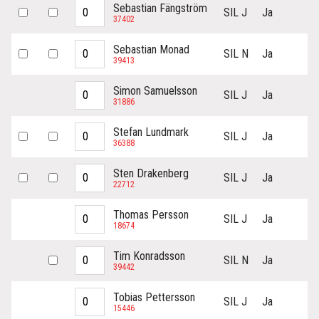
Sebastian Fängström
SIL J
Ja
37402
Sebastian Monad
SIL N
Ja
39413
Simon Samuelsson
SIL J
Ja
31886
Stefan Lundmark
SIL J
Ja
36388
Sten Drakenberg
SIL J
Ja
22712
Thomas Persson
SIL J
Ja
18674
Tim Konradsson
SIL N
Ja
39442
Tobias Pettersson
SIL J
Ja
15446