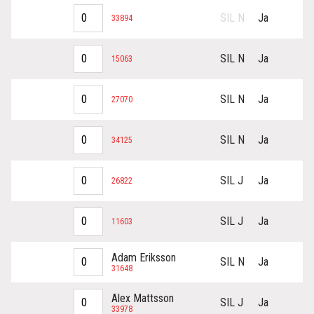
SIL N
Ja
33894
SIL N
Ja
15063
SIL N
Ja
27070
SIL N
Ja
34125
SIL J
Ja
26822
SIL J
Ja
11603
Adam Eriksson
SIL N
Ja
31648
Alex Mattsson
SIL J
Ja
33978