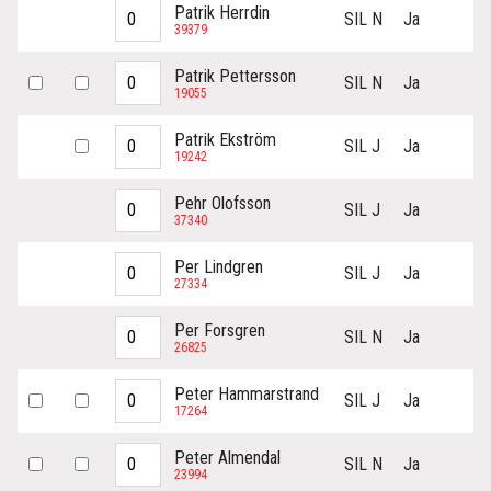
Patrik Herrdin
SIL N
Ja
39379
Patrik Pettersson
SIL N
Ja
19055
Patrik Ekström
SIL J
Ja
19242
Pehr Olofsson
SIL J
Ja
37340
Per Lindgren
SIL J
Ja
27334
Per Forsgren
SIL N
Ja
26825
Peter Hammarstrand
SIL J
Ja
17264
Peter Almendal
SIL N
Ja
23994