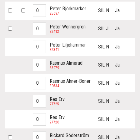
Peter Björkmarker
SIL N
Ja
25697
Peter Wennergren
SIL J
Ja
32412
Peter Liljehammar
SIL N
Ja
32341
Rasmus Almerud
SIL N
Ja
33979
Rasmus Ahner-Boner
SIL N
Ja
39534
Res Erv
SIL N
Ja
27725
Res Erv
SIL N
Ja
27726
Rickard Söderström
SIL N
Ja