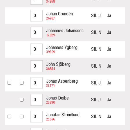
34958
Johan Grundén
SIL J
Ja
26987
Johannes Johansson
SIL N
Ja
12829
Johannes Ygberg
SIL N
Ja
39309
John Sjöberg
SIL N
Ja
36854
Jonas Aspenberg
SIL J
Ja
33171
Jonas Deibe
SIL J
Ja
23830
Jonatan Strindlund
SIL N
Ja
25696