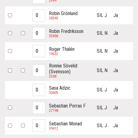
2349
Robin Grönlund
SIL J
Ja
28345
Robin Fredriksson
SIL N
Ja
35896
Roger Thalén
SIL N
Ja
19532
Ronnie Sövelid
SIL N
Ja
(Svensson)
2348
Sasa Adzic
SIL J
Ja
30605
Sebastian Porras F
SIL J
Ja
27798
Sebastian Monad
SIL J
Ja
39412