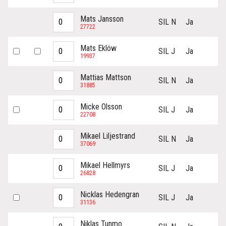
Mats Jansson
SIL N
Ja
27722
Mats Eklöw
SIL J
Ja
19937
Mattias Mattson
SIL N
Ja
31885
Micke Olsson
SIL J
Ja
22708
Mikael Liljestrand
SIL N
Ja
37069
Mikael Hellmyrs
SIL J
Ja
26828
Nicklas Hedengran
SIL J
Ja
31136
Niklas Tunmo