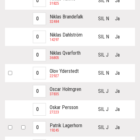
SIL N
Ja
31825
Niklas Brandefalk
SIL N
Ja
32484
Niklas Dahlström
SIL N
Ja
14297
Niklas Qvarforth
SIL J
Ja
36805
Olov Yderstedt
SIL N
Ja
22927
Oscar Holmgren
SIL J
Ja
37835
Oskar Persson
SIL J
Ja
27223
Patrik Lagerhorn
SIL J
Ja
19245