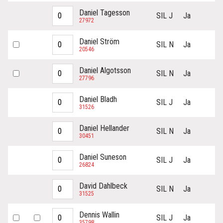
Daniel Tagesson
SIL J
Ja
27972
Daniel Ström
SIL N
Ja
20546
Daniel Algotsson
SIL N
Ja
27796
Daniel Bladh
SIL J
Ja
31526
Daniel Hellander
SIL N
Ja
30451
Daniel Suneson
SIL J
Ja
26824
David Dahlbeck
SIL N
Ja
31525
Dennis Wallin
SIL J
Ja
35798