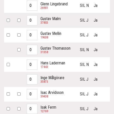
Glenn Lingebrand
SIL N
Ja
26901
Gustav Malm
SIL J
Ja
37803
Gustav Mellin
SIL J
Ja
19638
Gustav Thomasson
SIL N
Ja
31358
Hans Laderman
SIL N
Ja
17443
Inge Målgörare
SIL J
Ja
35873
Isac Arvidsson
SIL J
Ja
39438
Isak Ferm
SIL J
Ja
12769