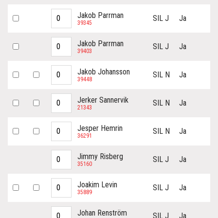
Jakob Parrman
SIL J
Ja
39345
Jakob Parrman
SIL J
Ja
39403
Jakob Johansson
SIL N
Ja
39448
Jerker Sannervik
SIL N
Ja
21343
Jesper Hemrin
SIL N
Ja
36291
Jimmy Risberg
SIL J
Ja
35160
Joakim Levin
SIL J
Ja
35889
Johan Renström
SIL J
Ja