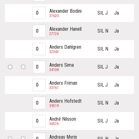
Alexander Bodini
SIL J
Ja
37620
Alexander Hanell
SIL N
Ja
27724
Anders Dahlgren
SIL N
Ja
32343
Anders Sima
SIL J
Ja
34138
Anders Friman
SIL J
Ja
33761
Anders Hofstedt
SIL N
Ja
39519
André Nilsson
SIL J
Ja
36576
Andreas Myrin
SIL N
Ja