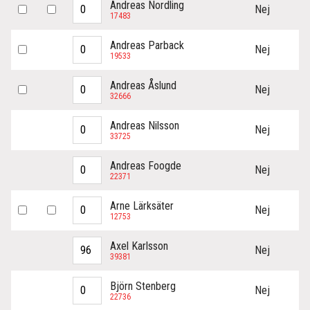
Andreas Nordling
Nej
17483
Andreas Parback
Nej
19533
Andreas Åslund
Nej
32666
Andreas Nilsson
Nej
33725
Andreas Foogde
Nej
22371
Arne Lärksäter
Nej
12753
Axel Karlsson
Nej
39381
Björn Stenberg
Nej
22736