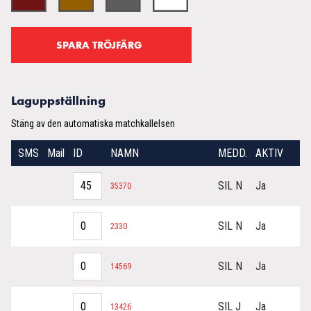
Laguppställning
Stäng av den automatiska matchkallelsen
SMS
Mail
ID
NAMN
MEDD.
AKTIV
SIL N
Ja
35370
SIL N
Ja
2330
SIL N
Ja
14569
SIL J
Ja
13426