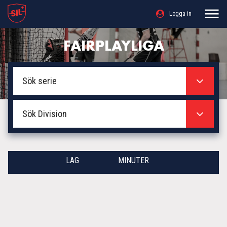
Logga in
FAIRPLAYLIGA
Sök serie
Sök Division
LAG
MINUTER