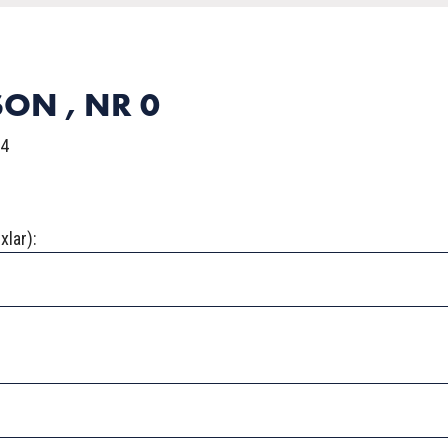
SON , NR 0
 4
xlar):