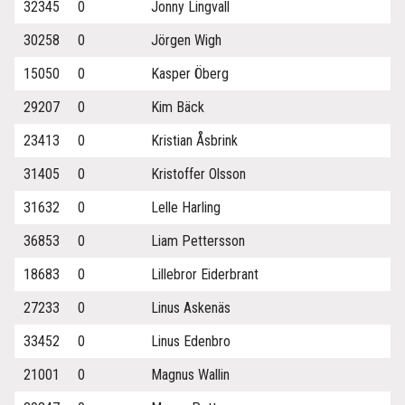
32345
0
Jonny Lingvall
30258
0
Jörgen Wigh
15050
0
Kasper Öberg
29207
0
Kim Bäck
23413
0
Kristian Åsbrink
31405
0
Kristoffer Olsson
31632
0
Lelle Harling
36853
0
Liam Pettersson
18683
0
Lillebror Eiderbrant
27233
0
Linus Askenäs
33452
0
Linus Edenbro
21001
0
Magnus Wallin