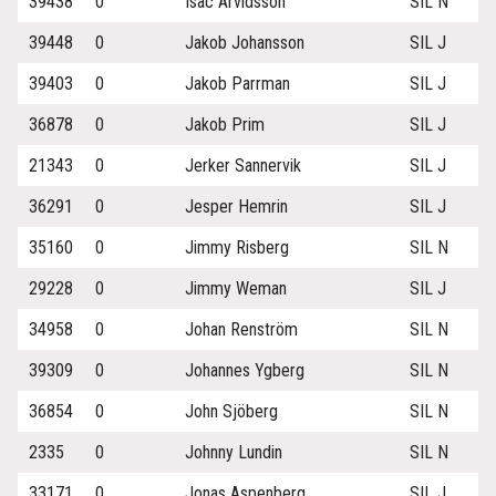
39438
0
Isac Arvidsson
SIL N
39448
0
Jakob Johansson
SIL J
39403
0
Jakob Parrman
SIL J
36878
0
Jakob Prim
SIL J
21343
0
Jerker Sannervik
SIL J
36291
0
Jesper Hemrin
SIL J
35160
0
Jimmy Risberg
SIL N
29228
0
Jimmy Weman
SIL J
34958
0
Johan Renström
SIL N
39309
0
Johannes Ygberg
SIL N
36854
0
John Sjöberg
SIL N
2335
0
Johnny Lundin
SIL N
33171
0
Jonas Aspenberg
SIL J