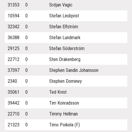
31353
0
Srdjan Vagic
10594
0
Stefan Lindqvist
32342
0
Stefan Elfström
36388
0
Stefan Lundmark
29125
0
Stefan Söderström
22712
0
Sten Drakenberg
37397
0
Stephen Sandin Johansson
2340
0
Stephen Dominey
35061
0
Ted Kvist
39442
0
Tim Konradsson
22710
0
Timmy Hellman
21323
0
Timo Poikela (F)