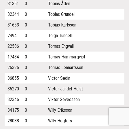
31351
0
Tobias Ådén
32344
0
Tobias Grundel
31653
0
Tobias Karlsson
7494
0
Tolga Tuncelli
22586
0
Tomas Engvall
17484
0
Tomas Hammarqvist
26326
0
Tomas Lennartsson
36855
0
Victor Sedin
35270
0
Victor Jändel-Holst
32346
0
Viktor Sevedsson
34175
0
Willy Eriksson
28038
0
Willy Hegfors