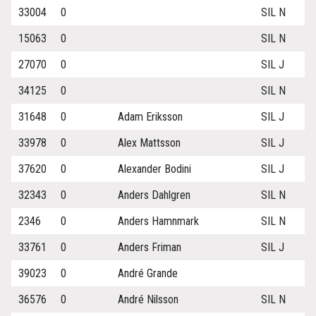
33004
0
SIL N
15063
0
SIL N
27070
0
SIL J
34125
0
SIL N
31648
0
Adam Eriksson
SIL J
33978
0
Alex Mattsson
SIL J
37620
0
Alexander Bodini
SIL J
32343
0
Anders Dahlgren
SIL N
2346
0
Anders Hamnmark
SIL N
33761
0
Anders Friman
SIL J
39023
0
André Grande
36576
0
André Nilsson
SIL N