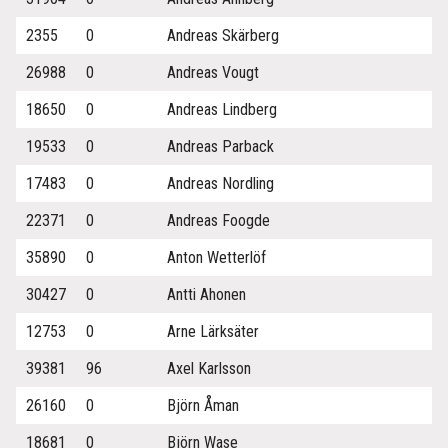
2355
0
Andreas Skärberg
26988
0
Andreas Vougt
18650
0
Andreas Lindberg
19533
0
Andreas Parback
17483
0
Andreas Nordling
22371
0
Andreas Foogde
35890
0
Anton Wetterlöf
30427
0
Antti Ahonen
12753
0
Arne Lärksäter
39381
96
Axel Karlsson
26160
0
Björn Åman
18681
0
Björn Wase