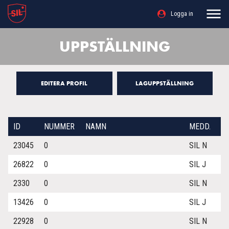
Logga in
UPPSTÄLLNING
EDITERA PROFIL
LAGUPPSTÄLLNING
ID
NUMMER
NAMN
MEDD.
23045
0
SIL N
26822
0
SIL J
2330
0
SIL N
13426
0
SIL J
22928
0
SIL N