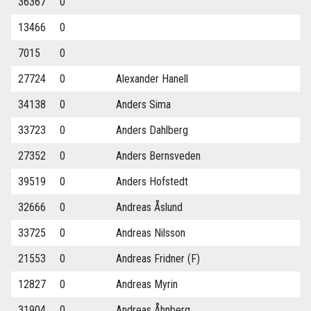
36367
0
13466
0
7015
0
27724
0
Alexander Hanell
34138
0
Anders Sima
33723
0
Anders Dahlberg
27352
0
Anders Bernsveden
39519
0
Anders Hofstedt
32666
0
Andreas Åslund
33725
0
Andreas Nilsson
21553
0
Andreas Fridner (F)
12827
0
Andreas Myrin
31904
0
Andreas Åhnberg