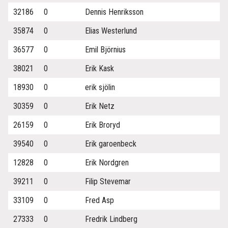
32186
0
Dennis Henriksson
35874
0
Elias Westerlund
36577
0
Emil Björnius
38021
0
Erik Kask
18930
0
erik sjölin
30359
0
Erik Netz
26159
0
Erik Broryd
39540
0
Erik garoenbeck
12828
0
Erik Nordgren
39211
0
Filip Stevemar
33109
0
Fred Asp
27333
0
Fredrik Lindberg