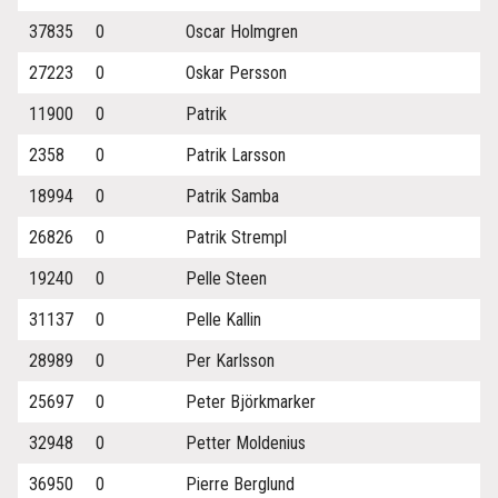
37835
0
Oscar Holmgren
27223
0
Oskar Persson
11900
0
Patrik
2358
0
Patrik Larsson
18994
0
Patrik Samba
26826
0
Patrik Strempl
19240
0
Pelle Steen
31137
0
Pelle Kallin
28989
0
Per Karlsson
25697
0
Peter Björkmarker
32948
0
Petter Moldenius
36950
0
Pierre Berglund