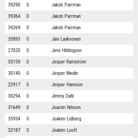
39290
0
Jakob Parrman
39364
0
Jakob Parrman
39269
0
Jakob Parrman
35893
0
Jani Laaksonen
27020
0
Jens Hildingson
35159
0
Jesper Ramström
30140
0
Jesper Medin
22917
0
Jesper Hansson
30294
0
Jimmy Dahl
31649
0
Joacim Nilsson
35934
0
Joakim Lidberg
32187
0
Joakim Looft