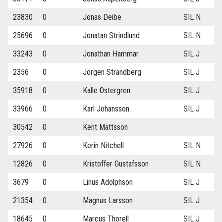
23830
0
Jonas Deibe
SIL N
25696
0
Jonatan Strindlund
SIL N
33243
0
Jonathan Hammar
SIL J
2356
0
Jörgen Strandberg
SIL J
35918
0
Kalle Östergren
SIL J
33966
0
Karl Johansson
SIL J
30542
0
Kent Mattsson
27926
0
Kerin Nitchell
SIL N
12826
0
Kristoffer Gustafsson
SIL N
3679
0
Linus Adolphson
SIL J
21354
0
Magnus Larsson
SIL J
18645
0
Marcus Thorell
SIL J