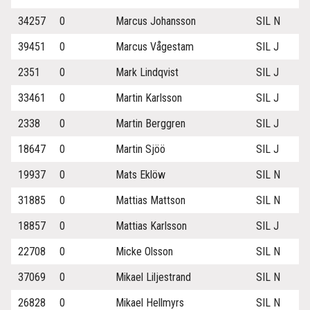
34257
0
Marcus Johansson
SIL N
39451
0
Marcus Vågestam
SIL J
2351
0
Mark Lindqvist
SIL J
33461
0
Martin Karlsson
SIL J
2338
0
Martin Berggren
SIL J
18647
0
Martin Sjöö
SIL J
19937
0
Mats Eklöw
SIL N
31885
0
Mattias Mattson
SIL N
18857
0
Mattias Karlsson
SIL J
22708
0
Micke Olsson
SIL N
37069
0
Mikael Liljestrand
SIL N
26828
0
Mikael Hellmyrs
SIL N