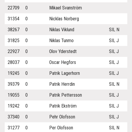
22709
0
Mikael Svanström
31354
0
Nicklas Norberg
38267
0
Niklas Viklund
SIL N
31825
0
Niklas Tunmo
SIL J
22927
0
Olov Yderstedt
SIL J
28037
0
Oscar Hegfors
SIL J
19245
0
Patrik Lagerhorn
SIL J
39379
0
Patrik Herrdin
SIL N
19055
0
Patrik Pettersson
SIL J
19242
0
Patrik Ekström
SIL J
37340
0
Pehr Olofsson
SIL J
31277
0
Per Olofsson
SIL N