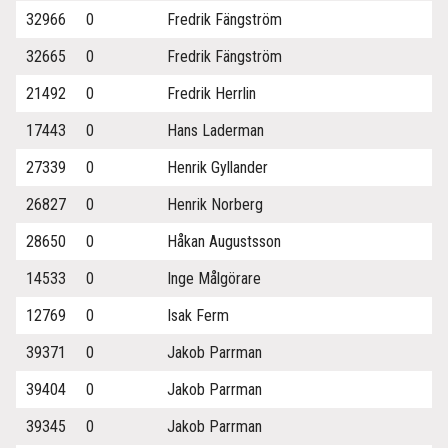
32966
0
Fredrik Fängström
32665
0
Fredrik Fängström
21492
0
Fredrik Herrlin
17443
0
Hans Laderman
27339
0
Henrik Gyllander
26827
0
Henrik Norberg
28650
0
Håkan Augustsson
14533
0
Inge Målgörare
12769
0
Isak Ferm
39371
0
Jakob Parrman
39404
0
Jakob Parrman
39345
0
Jakob Parrman