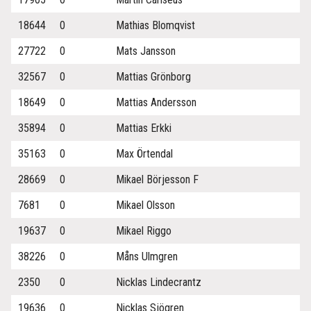
18644
0
Mathias Blomqvist
27722
0
Mats Jansson
32567
0
Mattias Grönborg
18649
0
Mattias Andersson
35894
0
Mattias Erkki
35163
0
Max Örtendal
28669
0
Mikael Börjesson F
7681
0
Mikael Olsson
19637
0
Mikael Riggo
38226
0
Måns Ulmgren
2350
0
Nicklas Lindecrantz
19636
0
Nicklas Sjögren