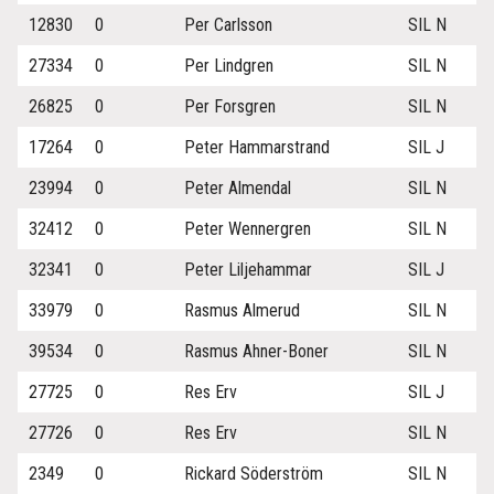
12830
0
Per Carlsson
SIL N
27334
0
Per Lindgren
SIL N
26825
0
Per Forsgren
SIL N
17264
0
Peter Hammarstrand
SIL J
23994
0
Peter Almendal
SIL N
32412
0
Peter Wennergren
SIL N
32341
0
Peter Liljehammar
SIL J
33979
0
Rasmus Almerud
SIL N
39534
0
Rasmus Ahner-Boner
SIL N
27725
0
Res Erv
SIL J
27726
0
Res Erv
SIL N
2349
0
Rickard Söderström
SIL N