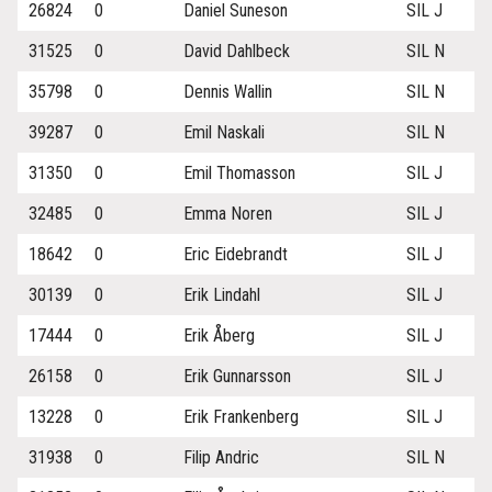
26824
0
Daniel Suneson
SIL J
31525
0
David Dahlbeck
SIL N
35798
0
Dennis Wallin
SIL N
39287
0
Emil Naskali
SIL N
31350
0
Emil Thomasson
SIL J
32485
0
Emma Noren
SIL J
18642
0
Eric Eidebrandt
SIL J
30139
0
Erik Lindahl
SIL J
17444
0
Erik Åberg
SIL J
26158
0
Erik Gunnarsson
SIL J
13228
0
Erik Frankenberg
SIL J
31938
0
Filip Andric
SIL N