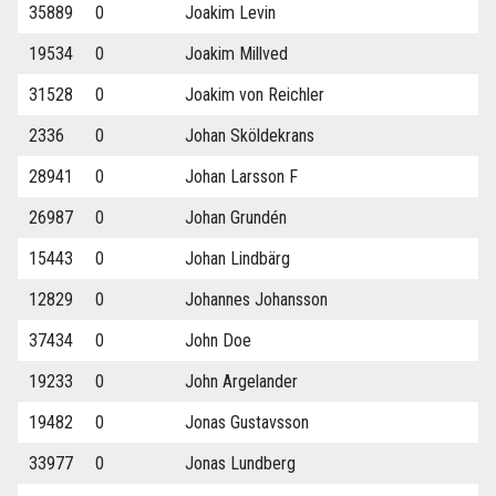
35889
0
Joakim Levin
19534
0
Joakim Millved
31528
0
Joakim von Reichler
2336
0
Johan Sköldekrans
28941
0
Johan Larsson F
26987
0
Johan Grundén
15443
0
Johan Lindbärg
12829
0
Johannes Johansson
37434
0
John Doe
19233
0
John Argelander
19482
0
Jonas Gustavsson
33977
0
Jonas Lundberg