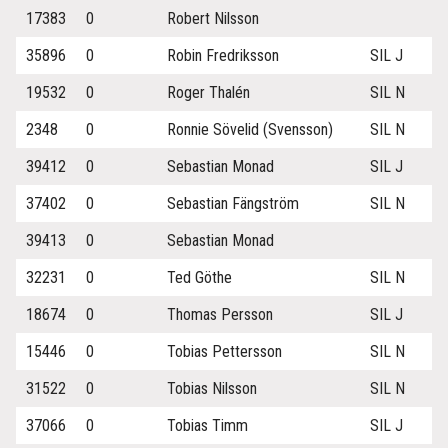
17383
0
Robert Nilsson
35896
0
Robin Fredriksson
SIL J
19532
0
Roger Thalén
SIL N
2348
0
Ronnie Sövelid (Svensson)
SIL N
39412
0
Sebastian Monad
SIL J
37402
0
Sebastian Fängström
SIL N
39413
0
Sebastian Monad
32231
0
Ted Göthe
SIL N
18674
0
Thomas Persson
SIL J
15446
0
Tobias Pettersson
SIL N
31522
0
Tobias Nilsson
SIL N
37066
0
Tobias Timm
SIL J