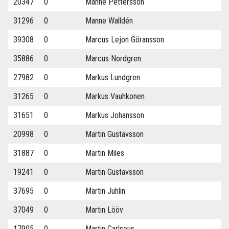
20347
0
Manne Pettersson
31296
0
Manne Walldén
39308
0
Marcus Lejon Göransson
35886
0
Marcus Nordgren
27982
0
Markus Lundgren
31265
0
Markus Vauhkonen
31651
0
Markus Johansson
20998
0
Martin Gustavsson
31887
0
Martin Miles
19241
0
Martin Gustavsson
37695
0
Martin Juhlin
37049
0
Martin Lööv
17905
0
Martin Carlseus