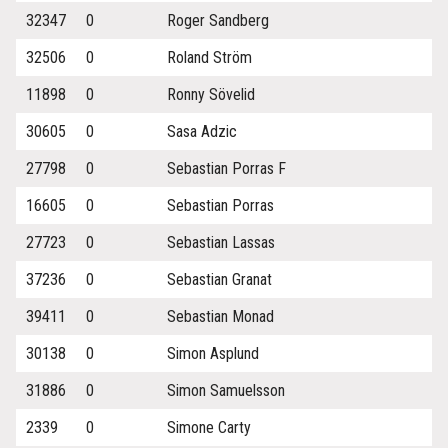
32347
0
Roger Sandberg
32506
0
Roland Ström
11898
0
Ronny Sövelid
30605
0
Sasa Adzic
27798
0
Sebastian Porras F
16605
0
Sebastian Porras
27723
0
Sebastian Lassas
37236
0
Sebastian Granat
39411
0
Sebastian Monad
30138
0
Simon Asplund
31886
0
Simon Samuelsson
2339
0
Simone Carty