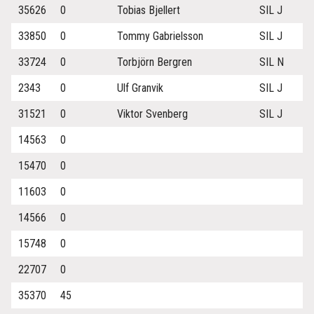
35626
0
Tobias Bjellert
SIL J
33850
0
Tommy Gabrielsson
SIL J
33724
0
Torbjörn Bergren
SIL N
2343
0
Ulf Granvik
SIL J
31521
0
Viktor Svenberg
SIL J
14563
0
15470
0
11603
0
14566
0
15748
0
22707
0
35370
45