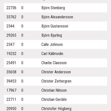
22736
0
Björn Stenberg
33762
0
Björn Alexandersson
2344
0
Björn Gustavsson
29265
0
Björn Bjurling
2347
0
Calle Johnson
19232
0
Carl Källmodin
25491
0
Charlie Claesson
35658
0
Christer Andersson
39453
0
Christer Zettergren
17967
0
Christian Nilsson
22711
0
Christian Gerdén
20950
0
Christofer Högberg