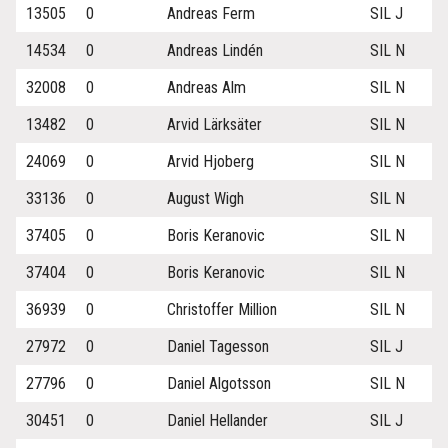
13505
0
Andreas Ferm
SIL J
14534
0
Andreas Lindén
SIL N
32008
0
Andreas Alm
SIL N
13482
0
Arvid Lärksäter
SIL N
24069
0
Arvid Hjoberg
SIL N
33136
0
August Wigh
SIL N
37405
0
Boris Keranovic
SIL N
37404
0
Boris Keranovic
SIL N
36939
0
Christoffer Million
SIL N
27972
0
Daniel Tagesson
SIL J
27796
0
Daniel Algotsson
SIL N
30451
0
Daniel Hellander
SIL J