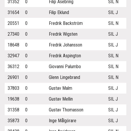
31352
0
Filip Åsebring
SIL N
31654
0
Filip Eklund
SIL J
20551
0
Fredrik Backström
SIL N
27340
0
Fredrik Wigsten
SIL J
18648
0
Fredrik Johansson
SIL J
32947
0
Fredrik Aspington
SIL N
36312
0
Giovanni Palumbo
SIL N
26901
0
Glenn Lingebrand
SIL N
37803
0
Gustav Malm
SIL J
19638
0
Gustav Mellin
SIL J
31358
0
Gustav Thomasson
SIL J
35873
0
Inge Målgörare
SIL J