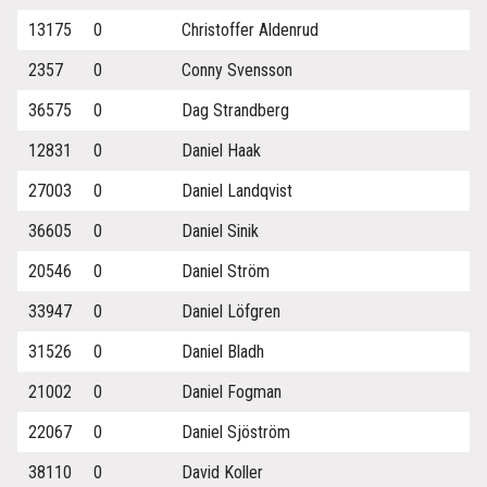
13175
0
Christoffer Aldenrud
2357
0
Conny Svensson
36575
0
Dag Strandberg
12831
0
Daniel Haak
27003
0
Daniel Landqvist
36605
0
Daniel Sinik
20546
0
Daniel Ström
33947
0
Daniel Löfgren
31526
0
Daniel Bladh
21002
0
Daniel Fogman
22067
0
Daniel Sjöström
38110
0
David Koller