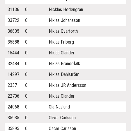
31136
0
Nicklas Hedengran
33722
0
Niklas Johansson
36805
0
Niklas Qvarforth
35888
0
Niklas Friberg
15444
0
Niklas Olander
32484
0
Niklas Brandefalk
14297
0
Niklas Dahlström
2337
0
Niklas JR Andersson
22706
0
Niklas Olander
24068
0
Ola Näslund
35935
0
Oliver Carlsson
35895
0
Oscar Carlsson