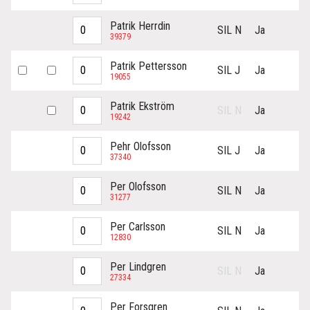
Patrik Herrdin
SIL N
Ja
39379
Patrik Pettersson
SIL J
Ja
19055
Patrik Ekström
SIL N
Ja
19242
Pehr Olofsson
SIL J
Ja
37340
Per Olofsson
SIL N
Ja
31277
Per Carlsson
SIL N
Ja
12830
Per Lindgren
SIL N
Ja
27334
Per Forsgren