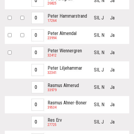
SIL N
Ja
26825
Peter Hammarstrand
SIL J
Ja
17264
Peter Almendal
SIL N
Ja
23994
Peter Wennergren
SIL N
Ja
32412
Peter Liljehammar
SIL J
Ja
32341
Rasmus Almerud
SIL N
Ja
33979
Rasmus Ahner-Boner
SIL N
Ja
39534
Res Erv
SIL J
Ja
27725