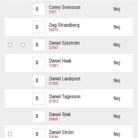
Conny Svensson
Nej
2357
Dag Strandberg
Nej
36575
Daniel Sjöström
Nej
22067
Daniel Haak
Nej
12831
Daniel Landqvist
Nej
27003
Daniel Tagesson
Nej
27972
Daniel Sinik
Nej
36605
Daniel Ström
Nej
20546