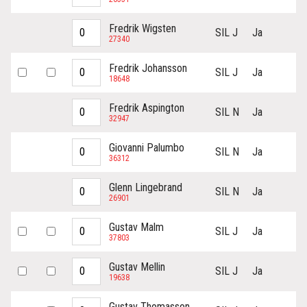
Fredrik Wigsten
SIL J
Ja
27340
Fredrik Johansson
SIL J
Ja
18648
Fredrik Aspington
SIL N
Ja
32947
Giovanni Palumbo
SIL N
Ja
36312
Glenn Lingebrand
SIL N
Ja
26901
Gustav Malm
SIL J
Ja
37803
Gustav Mellin
SIL J
Ja
19638
Gustav Thomasson