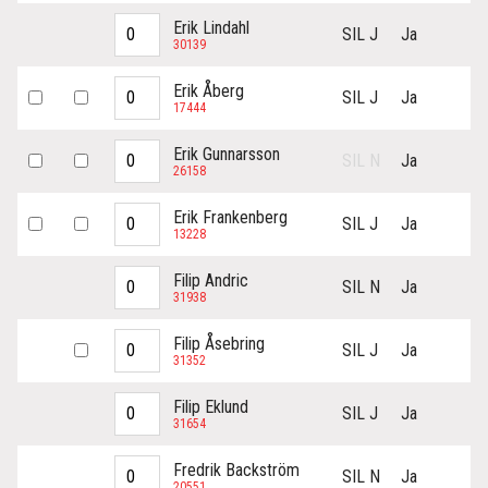
Erik Lindahl
SIL J
Ja
30139
Erik Åberg
SIL J
Ja
17444
Erik Gunnarsson
SIL N
Ja
26158
Erik Frankenberg
SIL J
Ja
13228
Filip Andric
SIL N
Ja
31938
Filip Åsebring
SIL J
Ja
31352
Filip Eklund
SIL J
Ja
31654
Fredrik Backström
SIL N
Ja
20551