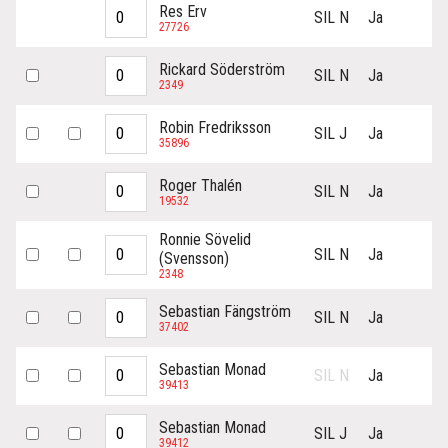
Res Erv
SIL N
Ja
27726
Rickard Söderström
SIL N
Ja
2349
Robin Fredriksson
SIL J
Ja
35896
Roger Thalén
SIL N
Ja
19532
Ronnie Sövelid
SIL N
Ja
(Svensson)
2348
Sebastian Fängström
SIL N
Ja
37402
Sebastian Monad
SIL N
Ja
39413
Sebastian Monad
SIL J
Ja
39412