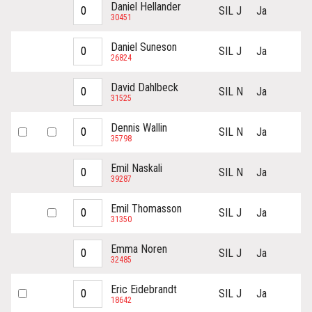
Daniel Hellander
SIL J
Ja
30451
Daniel Suneson
SIL J
Ja
26824
David Dahlbeck
SIL N
Ja
31525
Dennis Wallin
SIL N
Ja
35798
Emil Naskali
SIL N
Ja
39287
Emil Thomasson
SIL J
Ja
31350
Emma Noren
SIL J
Ja
32485
Eric Eidebrandt
SIL J
Ja
18642