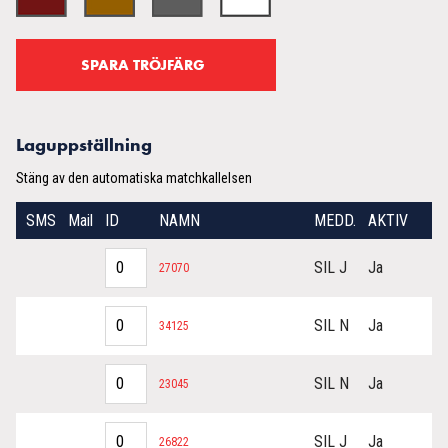
Laguppställning
Stäng av den automatiska matchkallelsen
SMS
Mail
ID
NAMN
MEDD.
AKTIV
SIL J
Ja
27070
SIL N
Ja
34125
SIL N
Ja
23045
SIL J
Ja
26822