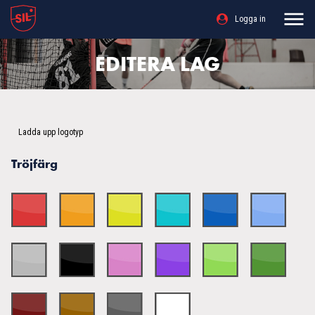
Logga in
EDITERA LAG
Ladda upp logotyp
Tröjfärg