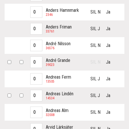
Anders Hamnmark
SIL N
Ja
2346
Anders Friman
SIL J
Ja
33761
André Nilsson
SIL N
Ja
36576
André Grande
SIL N
Ja
39023
Andreas Ferm
SIL J
Ja
13505
Andreas Lindén
SIL J
Ja
14534
Andreas Alm
SIL N
Ja
32008
Arvid Lärksäter
SIL N
Ja