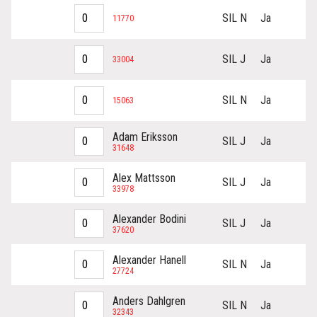
SIL N
Ja
11770
SIL J
Ja
33004
SIL N
Ja
15063
Adam Eriksson
SIL J
Ja
31648
Alex Mattsson
SIL J
Ja
33978
Alexander Bodini
SIL J
Ja
37620
Alexander Hanell
SIL N
Ja
27724
Anders Dahlgren
SIL N
Ja
32343