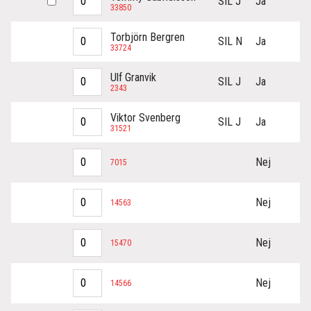
SIL J
Ja
33850
Torbjörn Bergren
SIL N
Ja
33724
Ulf Granvik
SIL J
Ja
2343
Viktor Svenberg
SIL J
Ja
31521
Nej
7015
Nej
14563
Nej
15470
Nej
14566