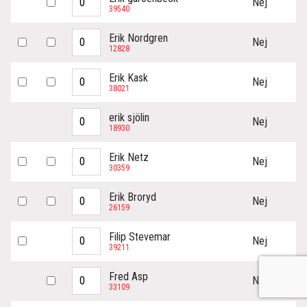
Nej
39540
Erik Nordgren
Nej
12828
Erik Kask
Nej
38021
erik sjölin
Nej
18930
Erik Netz
Nej
30359
Erik Broryd
Nej
26159
Filip Stevemar
Nej
39211
Fred Asp
Nej
33109