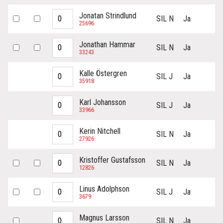
Jonatan Strindlund
SIL N
Ja
25696
Jonathan Hammar
SIL N
Ja
33243
Kalle Östergren
SIL J
Ja
35918
Karl Johansson
SIL J
Ja
33966
Kerin Nitchell
SIL N
Ja
27926
Kristoffer Gustafsson
SIL N
Ja
12826
Linus Adolphson
SIL J
Ja
3679
Magnus Larsson
SIL N
Ja