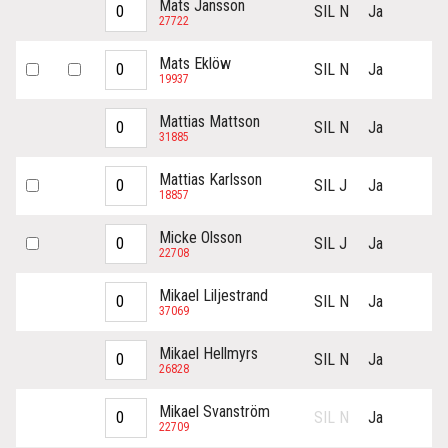
Mats Jansson
SIL N
Ja
27722
Mats Eklöw
SIL N
Ja
19937
Mattias Mattson
SIL N
Ja
31885
Mattias Karlsson
SIL J
Ja
18857
Micke Olsson
SIL J
Ja
22708
Mikael Liljestrand
SIL N
Ja
37069
Mikael Hellmyrs
SIL N
Ja
26828
Mikael Svanström
SIL N
Ja
22709