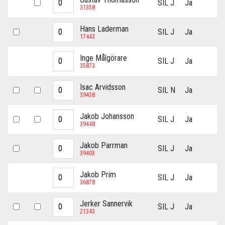
SIL J
Ja
31358
Hans Laderman
SIL J
Ja
17443
Inge Målgörare
SIL J
Ja
35873
Isac Arvidsson
SIL N
Ja
39438
Jakob Johansson
SIL J
Ja
39448
Jakob Parrman
SIL J
Ja
39403
Jakob Prim
SIL J
Ja
36878
Jerker Sannervik
SIL J
Ja
21343