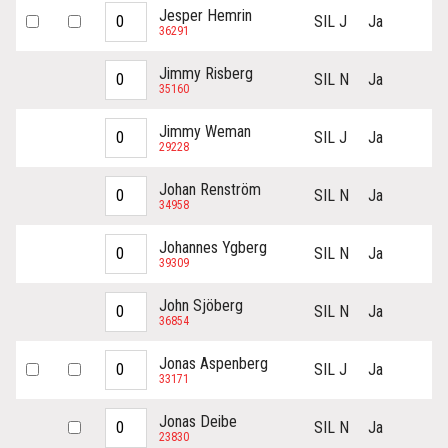
Jesper Hemrin
SIL J
Ja
36291
Jimmy Risberg
SIL N
Ja
35160
Jimmy Weman
SIL J
Ja
29228
Johan Renström
SIL N
Ja
34958
Johannes Ygberg
SIL N
Ja
39309
John Sjöberg
SIL N
Ja
36854
Jonas Aspenberg
SIL J
Ja
33171
Jonas Deibe
SIL N
Ja
23830