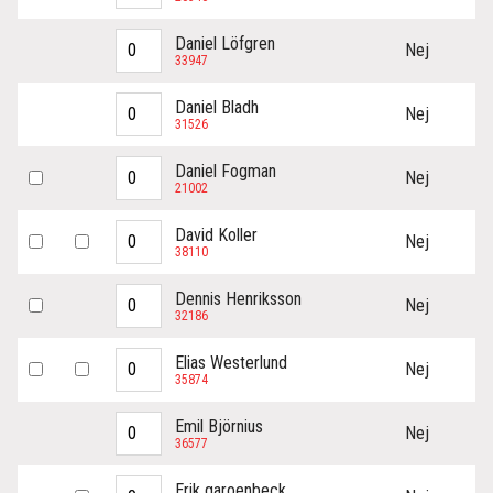
Daniel Löfgren
Nej
33947
Daniel Bladh
Nej
31526
Daniel Fogman
Nej
21002
David Koller
Nej
38110
Dennis Henriksson
Nej
32186
Elias Westerlund
Nej
35874
Emil Björnius
Nej
36577
Erik garoenbeck