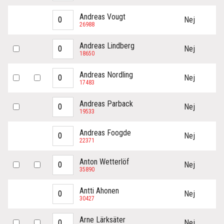
Andreas Vougt
Nej
26988
Andreas Lindberg
Nej
18650
Andreas Nordling
Nej
17483
Andreas Parback
Nej
19533
Andreas Foogde
Nej
22371
Anton Wetterlöf
Nej
35890
Antti Ahonen
Nej
30427
Arne Lärksäter
Nej