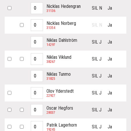
Nicklas Hedengran
SIL N
Ja
31136
Nicklas Norberg
SIL N
Ja
31354
Niklas Dahlström
SIL J
Ja
14297
Niklas Viklund
SIL J
Ja
38267
Niklas Tunmo
SIL J
Ja
31825
Olov Yderstedt
SIL J
Ja
22927
Oscar Hegfors
SIL J
Ja
28037
Patrik Lagerhorn
SIL J
Ja
19245