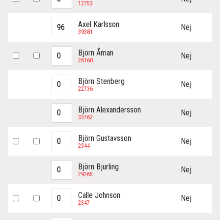
12753
Axel Karlsson
Nej
39381
Björn Åman
Nej
26160
Björn Stenberg
Nej
22736
Björn Alexandersson
Nej
33762
Björn Gustavsson
Nej
2344
Björn Bjurling
Nej
29265
Calle Johnson
Nej
2347