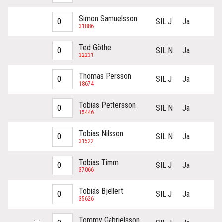
Simon Samuelsson
SIL J
Ja
31886
Ted Göthe
SIL N
Ja
32231
Thomas Persson
SIL J
Ja
18674
Tobias Pettersson
SIL N
Ja
15446
Tobias Nilsson
SIL N
Ja
31522
Tobias Timm
SIL J
Ja
37066
Tobias Bjellert
SIL J
Ja
35626
Tommy Gabrielsson