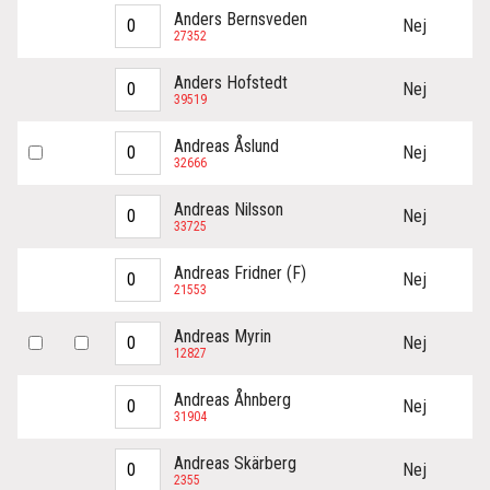
Anders Bernsveden
Nej
27352
Anders Hofstedt
Nej
39519
Andreas Åslund
Nej
32666
Andreas Nilsson
Nej
33725
Andreas Fridner (F)
Nej
21553
Andreas Myrin
Nej
12827
Andreas Åhnberg
Nej
31904
Andreas Skärberg
Nej
2355