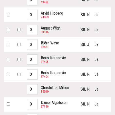
13482
Arvid Hjoberg
SIL N
Ja
24069
August Wigh
SIL N
Ja
33136
Björn Wase
SIL J
Ja
18681
Boris Keranovic
SIL N
Ja
37405
Boris Keranovic
SIL N
Ja
37404
Christoffer Million
SIL N
Ja
36939
Daniel Algotsson
SIL N
Ja
27796