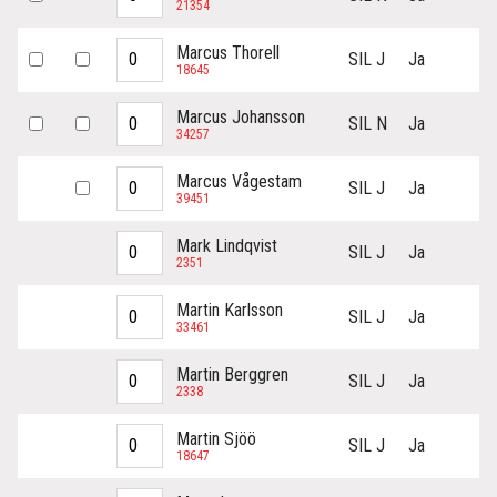
21354
Marcus Thorell
SIL J
Ja
18645
Marcus Johansson
SIL N
Ja
34257
Marcus Vågestam
SIL J
Ja
39451
Mark Lindqvist
SIL J
Ja
2351
Martin Karlsson
SIL J
Ja
33461
Martin Berggren
SIL J
Ja
2338
Martin Sjöö
SIL J
Ja
18647