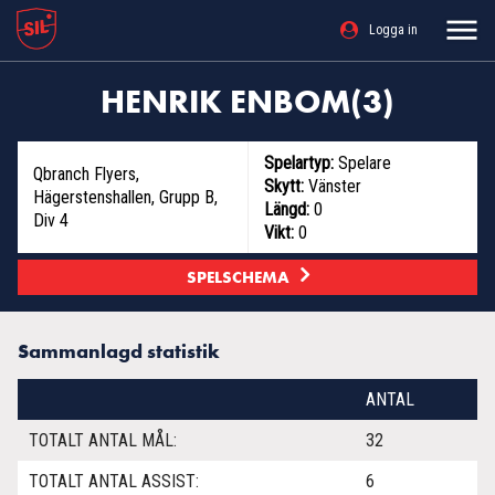
Logga in
HENRIK ENBOM(3)
Spelartyp:
Spelare
Qbranch Flyers
,
Skytt:
Vänster
Hägerstenshallen, Grupp B,
Längd:
0
Div 4
Vikt:
0
SPELSCHEMA
Sammanlagd statistik
ANTAL
TOTALT ANTAL MÅL:
32
TOTALT ANTAL ASSIST:
6