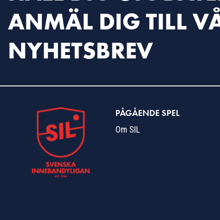
ANMÄL DIG TILL V
NYHETSBREV
PÅGÅENDE SPEL
Om SIL