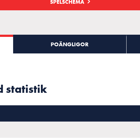
SPELSCHEMA
POÄNGLIGOR
statistik