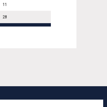
11
28