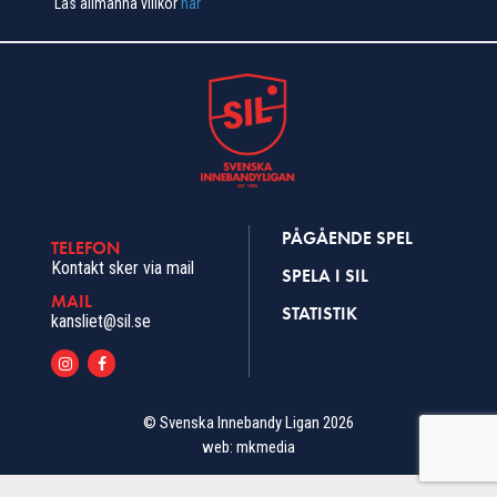
Läs allmänna villkor
här
PÅGÅENDE SPEL
TELEFON
Kontakt sker via mail
SPELA I SIL
MAIL
STATISTIK
kansliet@sil.se
© Svenska Innebandy Ligan 2026
web:
mkmedia