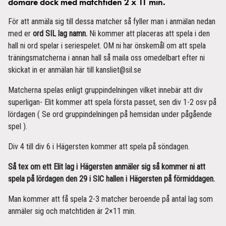
domare dock med matchtiden 2 x 11 min.
För att anmäla sig till dessa matcher så fyller man i anmälan nedan
med er
ord SIL lag namn.
Ni kommer att placeras att spela i den
hall ni ord spelar i seriespelet. OM ni har önskemål om att spela
träningsmatcherna i annan hall så maila oss omedelbart efter ni
skickat in er anmälan här till kansliet@sil.se
Matcherna spelas enligt gruppindelningen vilket innebär att div
superligan- Elit kommer att spela första passet, sen div 1-2 osv på
lördagen ( Se ord gruppindelningen på hemsidan under pågående
spel ).
Div 4 till div 6 i Hägersten kommer att spela på söndagen.
Så tex om ett Elit lag i Hägersten anmäler sig så kommer ni att
spela på lördagen den 29 i SIC hallen i Hägersten på förmiddagen.
Man kommer att få spela 2-3 matcher beroende på antal lag som
anmäler sig och matchtiden är 2×11 min.