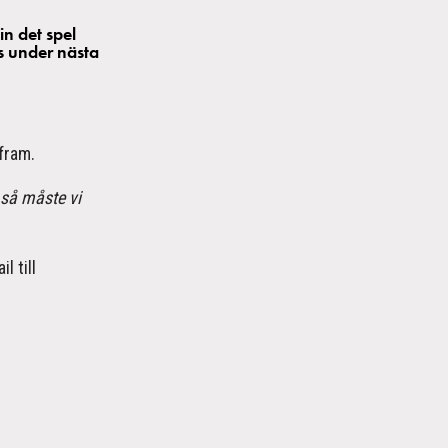
n det spel
s under nästa
fram.
 så måste vi
l till