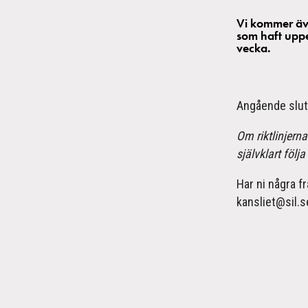
Vi kommer äve
som haft upp
vecka.
Angående slut
Om riktlinjern
självklart föl
Har ni några fr
kansliet@sil.s