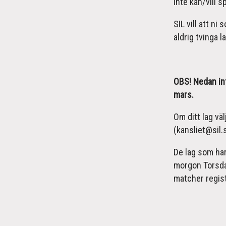
inte kan/vill s
SIL vill att ni
aldrig tvinga 
OBS! Nedan in
mars.
Om ditt lag väl
(kansliet@sil.
De lag som har
morgon Torsda
matcher regis