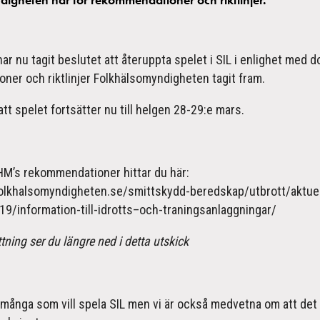
har nu tagit beslutet att återuppta spelet i SIL i enlighet med 
er och riktlinjer Folkhälsomyndigheten tagit fram.
att spelet fortsätter nu till helgen 28-29:e mars.
HM’s rekommendationer hittar du här:
olkhalsomyndigheten.se/smittskydd-beredskap/utbrott/aktuel
19/information-till-idrotts–och-traningsanlaggningar/
ing ser du längre ned i detta utskick
är många som vill spela SIL men vi är också medvetna om att de