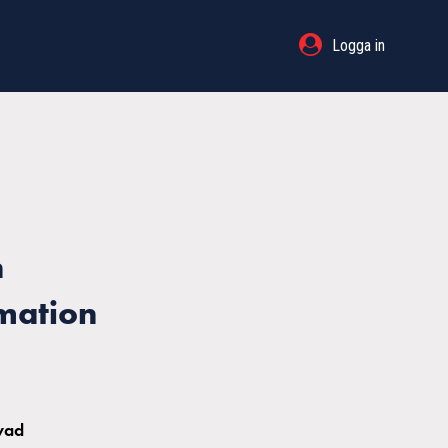
Logga in
n
mation
 vad