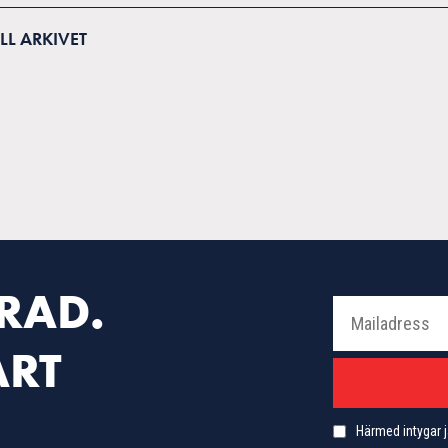
ILL ARKIVET
RAD.
ÅRT
Härmed intygar j