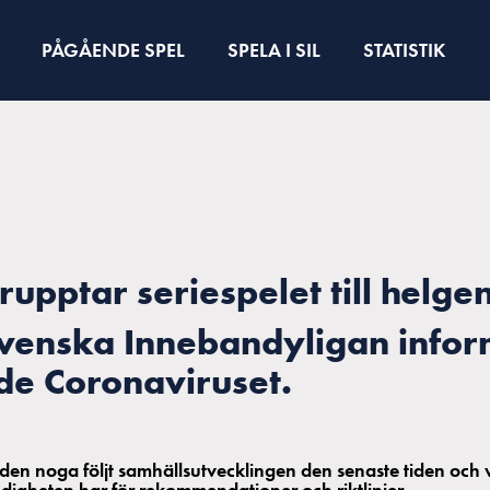
PÅGÅENDE SPEL
SPELA I SIL
STATISTIK
rupptar seriespelet till helge
Svenska Innebandyligan infor
de Coronaviruset.
tiden noga följt samhällsutvecklingen den senaste tiden och
igheten har för rekommendationer och riktlinjer.