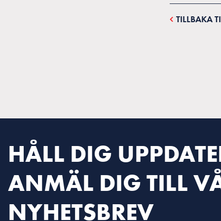
TILLBAKA T
HÅLL DIG UPPDATE
ANMÄL DIG TILL V
NYHETSBREV