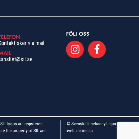
FÖLJ OSS
TELEFON
Kontakt sker via mail
MAIL
kansliet@sil.se
 SIL logos are registered
© Svenska Innebandy Ligan 2026
are the property of SIL and
web:
mkmedia