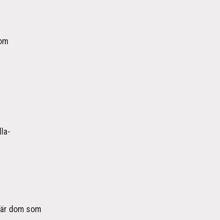
dom
la-
t är dom som