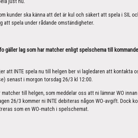
pela just nu.
 som kunder ska känna att det är kul och säkert att spela i SIL 
lag att spela under rådande omständigheter.
fo gäller lag som har matcher enligt spelschema till kommande
jer att INTE spela nu till helgen ber vi lagledaren att kontakta o
se) senast i morgon torsdag 26/3 kl 12:00.
 matcher till helgen, som meddelar oss att ni lämnar WO innan 
gen 26/3 kommer ni INTE debiteras någon WO-avgift. Dock 
treras som en WO-match i spelschemat.