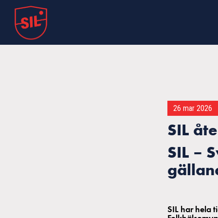
26 mar 2026
SIL åte
SIL – 
gällan
SIL har hela 
Folkhälsomynd