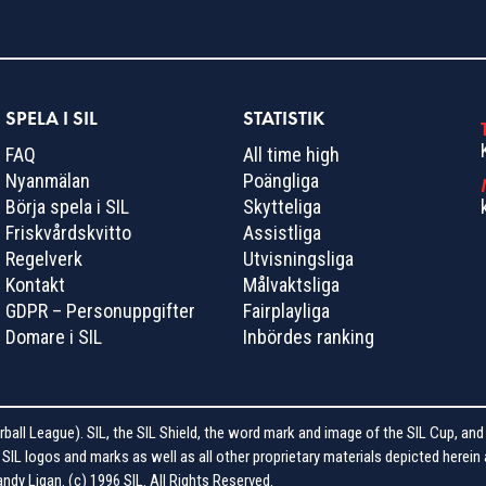
SPELA I SIL
STATISTIK
FAQ
All time high
Nyanmälan
Poängliga
Börja spela i SIL
Skytteliga
Friskvårdskvitto
Assistliga
Regelverk
Utvisningsliga
Kontakt
Målvaktsliga
GDPR – Personuppgifter
Fairplayliga
Domare i SIL
Inbördes ranking
ball League). SIL, the SIL Shield, the word mark and image of the SIL Cup, and
IL logos and marks as well as all other proprietary materials depicted herein 
dy Ligan. (c) 1996 SIL. All Rights Reserved.